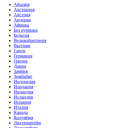
Абхазия
Австралия
Австрия
Андорра
Африка
Без рубрики
Бельгия
Великобритания
Вьетнам
Гаити
Германия
Греция
Дания
Замбия
Зимбабве
Индонезия
Иордания
Ирландия
Исландия
Испания
Италия
Канада
Колумбия
Лихтенштейн
Люксембург