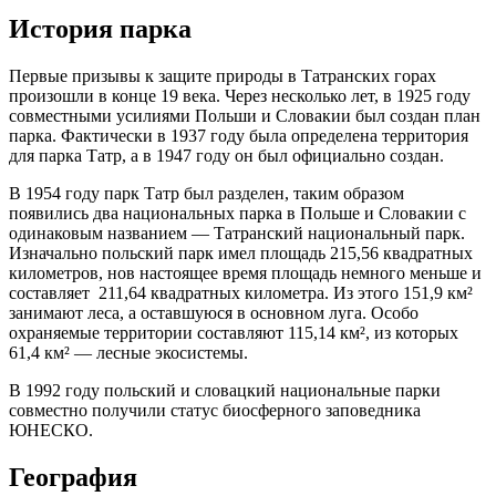
История парка
Первые призывы к защите природы в Татранских горах
произошли в конце 19 века. Через несколько лет, в 1925 году
совместными усилиями Польши и Словакии был создан план
парка. Фактически в 1937 году была определена территория
для парка Татр, а в 1947 году он был официально создан.
В 1954 году парк Татр был разделен, таким образом
появились два национальных парка в Польше и Словакии с
одинаковым названием — Татранский национальный парк.
Изначально польский парк имел площадь 215,56 квадратных
километров, нов настоящее время площадь немного меньше и
составляет 211,64 квадратных километра. Из этого 151,9 км²
занимают леса, а оставшуюся в основном луга. Особо
охраняемые территории составляют 115,14 км², из которых
61,4 км² — лесные экосистемы.
В 1992 году польский и словацкий национальные парки
совместно получили статус биосферного заповедника
ЮНЕСКО.
География