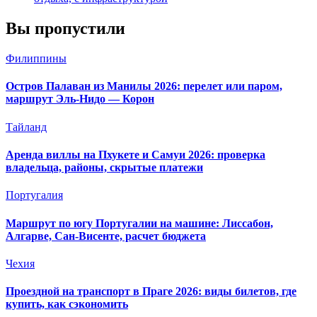
Вы пропустили
Филиппины
Остров Палаван из Манилы 2026: перелет или паром,
маршрут Эль-Нидо — Корон
Тайланд
Аренда виллы на Пхукете и Самуи 2026: проверка
владельца, районы, скрытые платежи
Португалия
Маршрут по югу Португалии на машине: Лиссабон,
Алгарве, Сан-Висенте, расчет бюджета
Чехия
Проездной на транспорт в Праге 2026: виды билетов, где
купить, как сэкономить