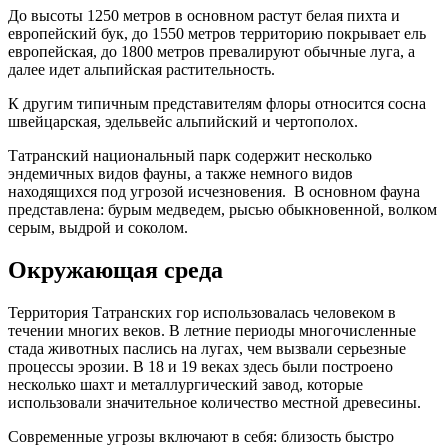
До высоты 1250 метров в основном растут белая пихта и
европейский бук, до 1550 метров территорию покрывает ель
европейская, до 1800 метров превалируют обычные луга, а
далее идет альпийская растительность.
К другим типичным представителям флоры относится сосна
швейцарская, эдельвейс альпийский и чертополох.
Татранский национальный парк содержит несколько
эндемичных видов фауны, а также немного видов
находящихся под угрозой исчезновения. В основном фауна
представлена: бурым медведем, рысью обыкновенной, волком
серым, выдрой и соколом.
Окружающая среда
Территория Татранских гор использовалась человеком в
течении многих веков. В летние периоды многочисленные
стада животных паслись на лугах, чем вызвали серьезные
процессы эрозии. В 18 и 19 веках здесь были построено
несколько шахт и металлургический завод, которые
использовали значительное количество местной древесины.
Современные угрозы включают в себя: близость быстро