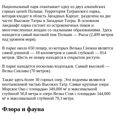
Национальный парк охватывает одну из двух альпийских
горных цепей Польши. Территория Татранского парка,
которая входит в область Западных Карпат, разделена на две
части: Высокие Татры и Западные Татры. В основном
ландшафт парка состоит из остроконечных пиков и
многочисленных впадин со скальными образованиями. Здесь
находится самый высокий пик Польши — Рысы (2,499 метров
над уровнем моря).
В парке около 650 пещер, из которых Велька Снежна является
самой длинной — 18 километров и самой глубокой — 814
метров. Шесть ее пещер находятся в открытом доступе.
В парке находится несколько водопадов. Самый высокий —
Велка Сиклава (70 метров).
Также здесь более 30 горных озер. Эти водоемы являются
неотъемлемой частью Высоких Татр. Самые крупные озера:
Морское Око с площадью 349,000 м² и максимальной
глубиной 50,8 метра и озеро Велка Став с площадью 344,000
м² и максимальной глубиной 79,3 метра.
Флора и фауна