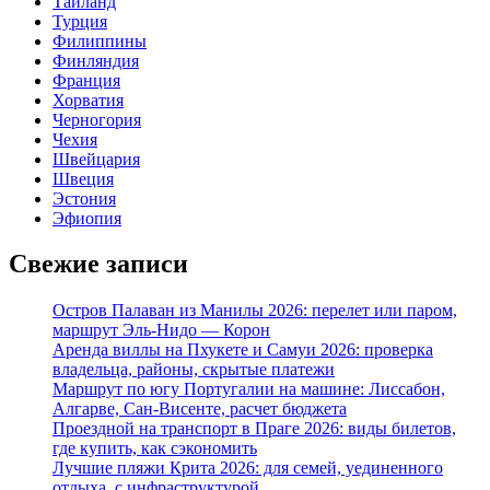
Тайланд
Турция
Филиппины
Финляндия
Франция
Хорватия
Черногория
Чехия
Швейцария
Швеция
Эстония
Эфиопия
Свежие записи
Остров Палаван из Манилы 2026: перелет или паром,
маршрут Эль-Нидо — Корон
Аренда виллы на Пхукете и Самуи 2026: проверка
владельца, районы, скрытые платежи
Маршрут по югу Португалии на машине: Лиссабон,
Алгарве, Сан-Висенте, расчет бюджета
Проездной на транспорт в Праге 2026: виды билетов,
где купить, как сэкономить
Лучшие пляжи Крита 2026: для семей, уединенного
отдыха, с инфраструктурой