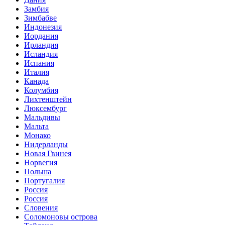
Замбия
Зимбабве
Индонезия
Иордания
Ирландия
Исландия
Испания
Италия
Канада
Колумбия
Лихтенштейн
Люксембург
Мальдивы
Мальта
Монако
Нидерланды
Новая Гвинея
Норвегия
Польша
Португалия
Россия
Россия
Словения
Соломоновы острова