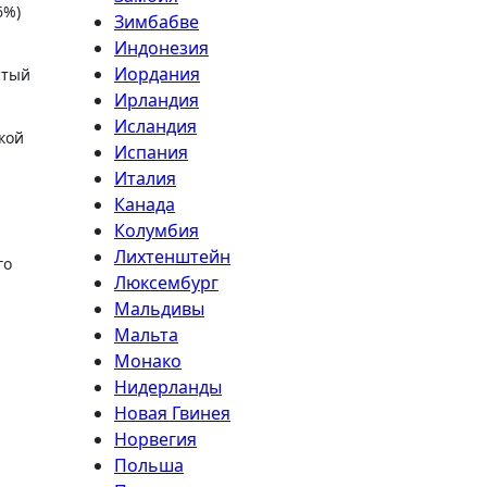
6%)
Зимбабве
Индонезия
Иордания
стый
Ирландия
Исландия
кой
Испания
Италия
Канада
Колумбия
Лихтенштейн
го
Люксембург
Мальдивы
Мальта
Монако
Нидерланды
Новая Гвинея
Норвегия
Польша