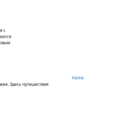
я с
даются
новым
Home
лиже. Здесь путешествия