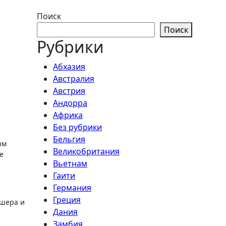
Поиск
Поиск
Рубрики
Абхазия
Австралия
Австрия
Андорра
Африка
Без рубрики
Бельгия
Великобритания
е
Вьетнам
Гаити
Германия
Греция
Эшера и
Дания
Замбия