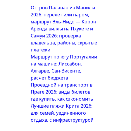
Остров Палаван из Манилы
2026: перелет или паром,
маршрут Эль-Нидо — Корон
Аренда виллы на Пхукете и
Самуи 2026: проверка
владельца, районы, скрытые
платежи
Маршрут по югу Португалии
на машине: Лиссабон,
Алгарве, Сан-Висенте,
расчет бюджета
Проездной на транспорт в
Праге 2026: виды билетов,
где купить, как сэкономить
Лучшие пляжи Крита 2026:
для семей, уединенного
отдыха, с инфраструктурой