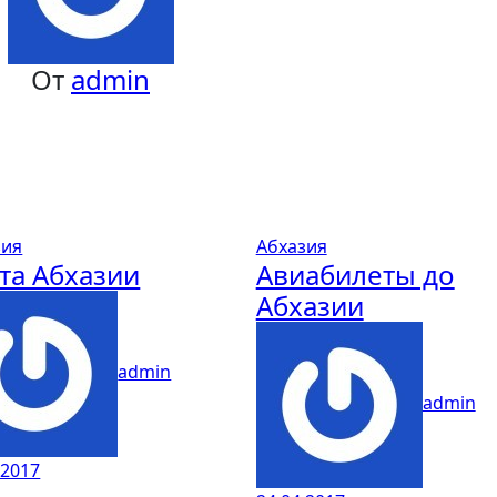
От
admin
зия
Абхазия
та Абхазии
Авиабилеты до
Абхазии
admin
admin
.2017