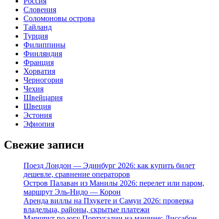
Россия
Словения
Соломоновы острова
Тайланд
Турция
Филиппины
Финляндия
Франция
Хорватия
Черногория
Чехия
Швейцария
Швеция
Эстония
Эфиопия
Свежие записи
Поезд Лондон — Эдинбург 2026: как купить билет
дешевле, сравнение операторов
Остров Палаван из Манилы 2026: перелет или паром,
маршрут Эль-Нидо — Корон
Аренда виллы на Пхукете и Самуи 2026: проверка
владельца, районы, скрытые платежи
Маршрут по югу Португалии на машине: Лиссабон,