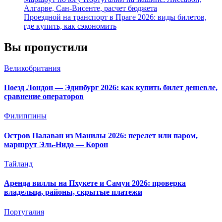
Алгарве, Сан-Висенте, расчет бюджета
Проездной на транспорт в Праге 2026: виды билетов,
где купить, как сэкономить
Вы пропустили
Великобритания
Поезд Лондон — Эдинбург 2026: как купить билет дешевле,
сравнение операторов
Филиппины
Остров Палаван из Манилы 2026: перелет или паром,
маршрут Эль-Нидо — Корон
Тайланд
Аренда виллы на Пхукете и Самуи 2026: проверка
владельца, районы, скрытые платежи
Португалия