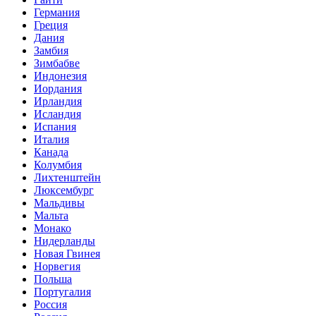
Германия
Греция
Дания
Замбия
Зимбабве
Индонезия
Иордания
Ирландия
Исландия
Испания
Италия
Канада
Колумбия
Лихтенштейн
Люксембург
Мальдивы
Мальта
Монако
Нидерланды
Новая Гвинея
Норвегия
Польша
Португалия
Россия